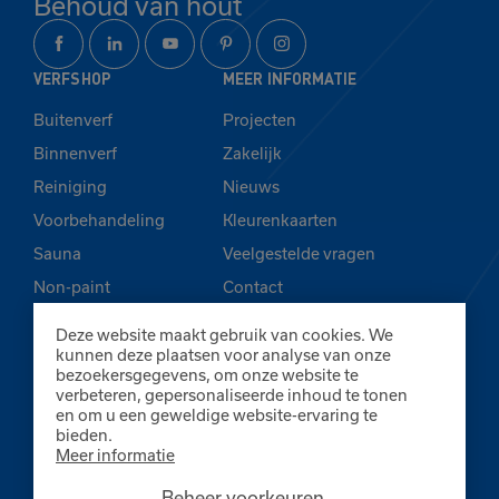
Behoud van hout
VERFSHOP
MEER INFORMATIE
Buitenverf
Projecten
Binnenverf
Zakelijk
Reiniging
Nieuws
Voorbehandeling
Kleurenkaarten
Sauna
Veelgestelde vragen
Non-paint
Contact
Kleurentester
Deze website maakt gebruik van cookies. We
FINNPAINTS
kunnen deze plaatsen voor analyse van onze
bezoekersgegevens, om onze website te
+31 (0)165 510288
Bredaseweg 212B
verbeteren, gepersonaliseerde inhoud te tonen
Stuur een bericht
en om u een geweldige website-ervaring te
4873 LA Etten-Leur
bieden.
Meer informatie
Beheer voorkeuren