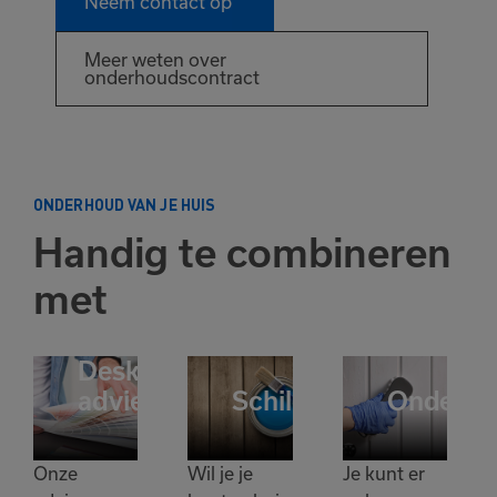
Neem contact op
Meer weten over
onderhoudscontract
ONDERHOUD VAN JE HUIS
Handig te combineren
met
Deskundig
advies
Schilderwerk
Onderho
Onze
Wil je je
Je kunt er