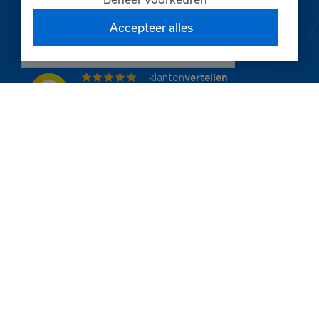
Blijf op de hoogte van tips & aanbiedingen
Accepteer alles
© Copyright 2026 Finnpaints
Algemene voorwaarden
Privacybeleid
Cookies
KvK Breda 80402585
BTW NL861660845B01