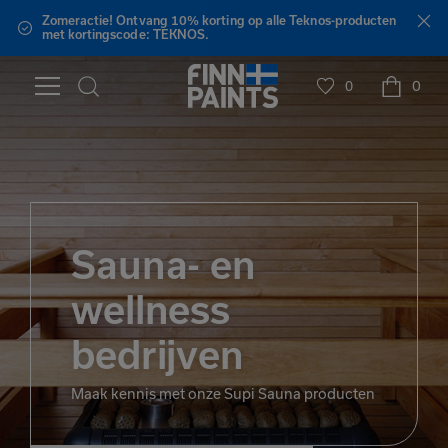
Zomeractie! Ontvang 10% korting op alle Teknos-producten
met kortingscode: TEKNOS.
0
0
Sauna- en
wellness
bedrijven
Maak kennis met onze Supi Sauna producten