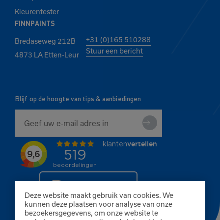
Kleurentester
FINNPAINTS
+31 (0)165 510288
Bredaseweg 212B
Stuur een bericht
4873 LA Etten-Leur
Blijf op de hoogte van tips & aanbiedingen
Deze website maakt gebruik van cookies. We
kunnen deze plaatsen voor analyse van onze
bezoekersgegevens, om onze website te