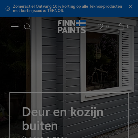
Zomeractie! Ontvang 10% korting op alle Teknos-producten
met kortingscode: TEKNOS.
0
0
Deur en kozijn
buiten
Accentueer je woning