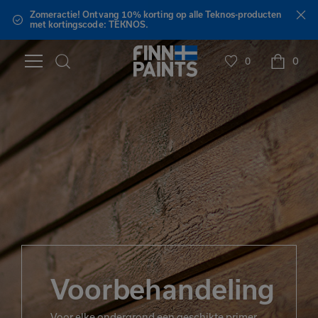
Zomeractie! Ontvang 10% korting op alle Teknos-producten
met kortingscode: TEKNOS.
0
0
Voorbehandeling
Voor elke ondergrond een geschikte primer