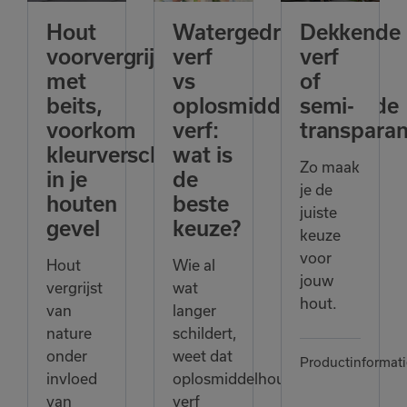
Hout
Watergedragen
Dekkende
voorvergrijzen
verf
verf
met
vs
of
beits,
oplosmiddelhoudende
semi-
voorkom
verf:
transparan
kleurverschillen
wat is
Zo maak
in je
de
je de
houten
beste
juiste
gevel
keuze?
keuze
voor
Hout
Wie al
jouw
vergrijst
wat
hout.
van
langer
nature
schildert,
onder
weet dat
Productinformati
invloed
oplosmiddelhoudende
van
verf