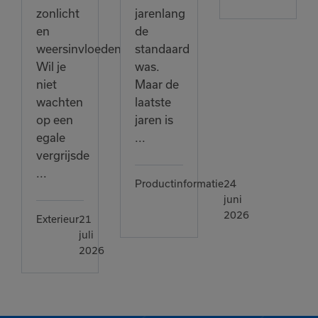
zonlicht
jarenlang
en
de
weersinvloeden.
standaard
Wil je
was.
niet
Maar de
wachten
laatste
op een
jaren is
egale
...
vergrijsde
...
Productinformatie
24
juni
2026
Exterieur
21
juli
2026