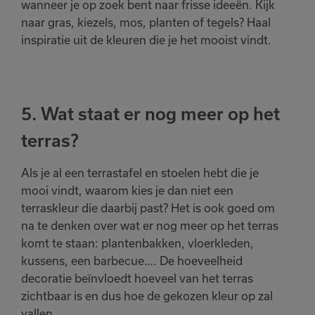
toegevoegd
wanneer je op zoek bent naar frisse ideeën. Kijk
aan je favorieten
naar gras, kiezels, mos, planten of tegels? Haal
inspiratie uit de kleuren die je het mooist vindt.
Bekijk
Verder winkelen
favorieten
5. Wat staat er nog meer op het
terras?
Als je al een terrastafel en stoelen hebt die je
mooi vindt, waarom kies je dan niet een
terraskleur die daarbij past? Het is ook goed om
na te denken over wat er nog meer op het terras
komt te staan: plantenbakken, vloerkleden,
kussens, een barbecue…. De hoeveelheid
decoratie beïnvloedt hoeveel van het terras
zichtbaar is en dus hoe de gekozen kleur op zal
vallen.