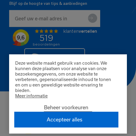
Blijf op de hoogte van tips & aanbiedingen
Deze website maakt gebruik van cookies. We
kunnen deze plaatsen voor analyse van onze
bezoekersgegevens, om onze website te
verbeteren, gepersonaliseerde inhoud te tonen
en om u een geweldige website-ervaring te
bieden.
Meer informatie
© Copyright 2026 Finnpaints
Beheer voorkeuren
Algemene voorwaarden
Privacybeleid
Cookies
KvK Breda 80402585
Accepteer alles
BTW NL861660845B01