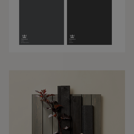
Het product is
toegevoegd
aan je favorieten
Bekijk
Verder winkelen
favorieten