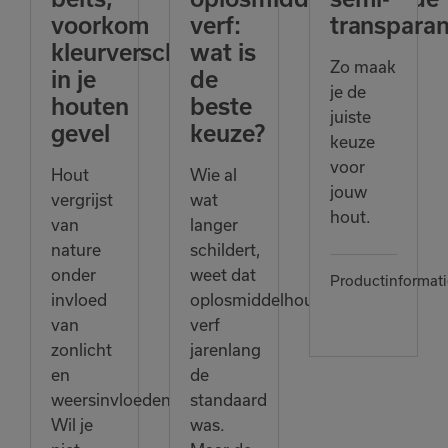
voorkom
verf:
transparan
kleurverschillen
wat is
Zo maak
in je
de
je de
houten
beste
juiste
gevel
keuze?
keuze
voor
Hout
Wie al
jouw
vergrijst
wat
hout.
van
langer
nature
schildert,
onder
weet dat
Productinformati
invloed
oplosmiddelhoudende
van
verf
zonlicht
jarenlang
en
de
weersinvloeden.
standaard
Wil je
was.