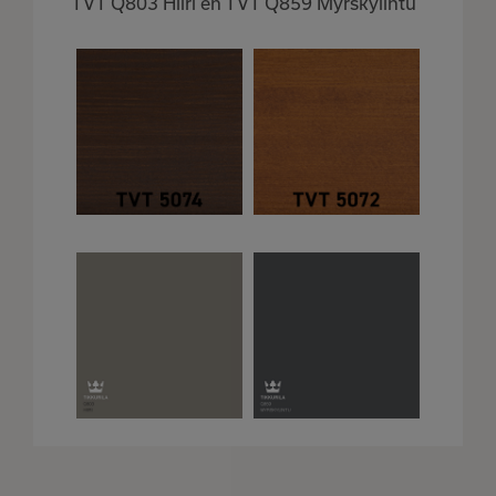
TVT Q803 Hiiri en TVT Q859 Myrskylintu