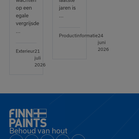
wachten
laatste
op een
jaren is
egale
...
vergrijsde
...
Productinformatie
24
juni
2026
Exterieur
21
juli
2026
Behoud van hout