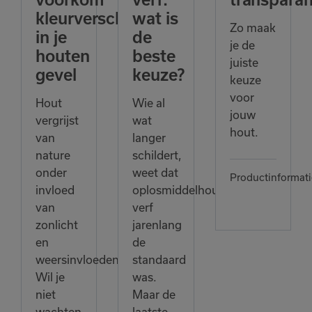
kleurverschillen
wat is
Zo maak
in je
de
je de
houten
beste
juiste
gevel
keuze?
keuze
voor
Hout
Wie al
jouw
vergrijst
wat
hout.
van
langer
nature
schildert,
onder
weet dat
Productinformati
invloed
oplosmiddelhoudende
van
verf
zonlicht
jarenlang
en
de
weersinvloeden.
standaard
Wil je
was.
niet
Maar de