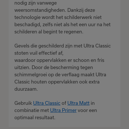
nodig zijn vanwege
weersomstandigheden. Dankzij deze
technologie wordt het schilderwerk niet
beschadigd, zelfs niet als het een uur na het
schilderen al begint te regenen.
Gevels die geschilderd zijn met Ultra Classic
stoten vuil effectief af,
waardoor oppervlakken er schoon en fris
uitzien. Door de bescherming tegen
schimmelgroei op de verflaag maakt Ultra
Classic houten oppervlakken ook extra
duurzaam.
Gebruik
Ultra Classic
of
Ultra Matt
in
Het product is
toegevoegd
combinatie met
Ultra Primer
voor een
aan je favorieten
optimaal resultaat.