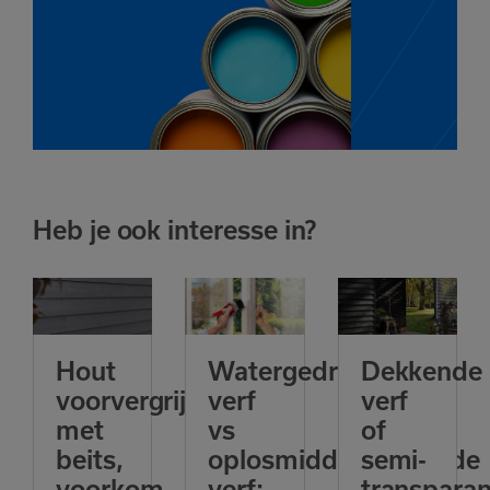
Heb je ook interesse in?
Hout
Watergedragen
Dekkende
voorvergrijzen
verf
verf
met
vs
of
beits,
oplosmiddelhoudende
semi-
voorkom
verf:
transparan