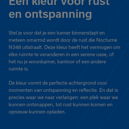
Een kleur voor rust
Het product is
en ontspanning
toegevoegd
aan je favorieten
Stel je voor dat je een kamer binnenstapt en
meteen omarmd wordt door de rust die Nocturne
N348 uitstraalt. Deze kleur heeft het vermogen om
Bekijk
Verder winkelen
elke ruimte te veranderen in een serene oase, of
favorieten
het nu je woonkamer, kantoor of een andere
ruimte is.
De kleur vormt de perfecte achtergrond voor
momenten van ontspanning en reflectie. En dat is
precies waar we naar verlangen: een plek waar we
kunnen ontsnappen, tot rust kunnen komen en
opnieuw kunnen opladen.