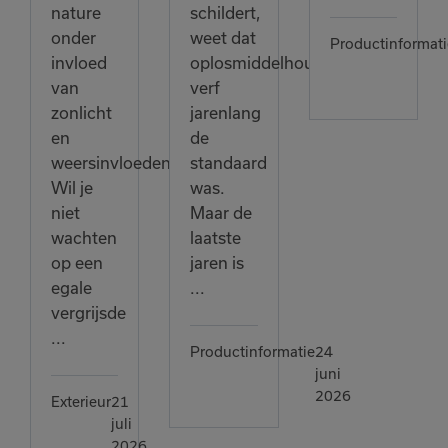
nature
schildert,
onder
weet dat
Productinformati
invloed
oplosmiddelhoudende
van
verf
zonlicht
jarenlang
en
de
weersinvloeden.
standaard
Wil je
was.
niet
Maar de
wachten
laatste
op een
jaren is
egale
...
vergrijsde
...
Productinformatie
24
juni
2026
Exterieur
21
juli
2026