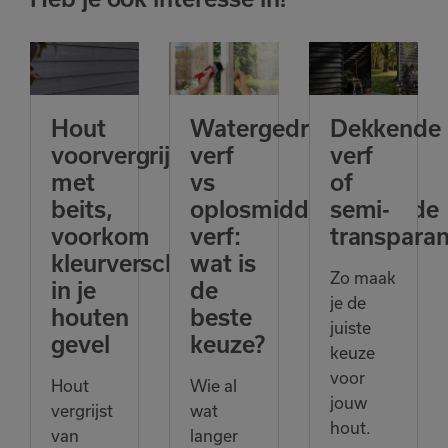
Hout
Watergedragen
Dekkende
voorvergrijzen
verf
verf
met
vs
of
beits,
oplosmiddelhoudende
semi-
voorkom
verf:
transparan
kleurverschillen
wat is
Zo maak
in je
de
je de
houten
beste
juiste
gevel
keuze?
keuze
voor
Hout
Wie al
jouw
vergrijst
wat
hout.
van
langer