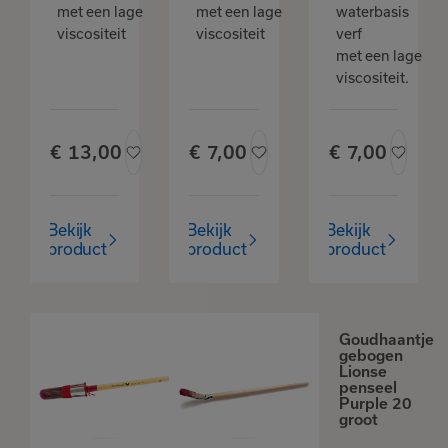
Verder winkelen
favorieten
met een lage
met een lage
waterbasis
viscositeit
viscositeit
verf
met een lage
viscositeit.
€
13,
00
€
7,
00
€
7,
00
Bekijk
Bekijk
Bekijk
product
product
product
Goudhaantje
Goudhaantje
gebogen
patentpunt
Lionse
kwast
penseel
Purple 16
Purple 20
groot
groot