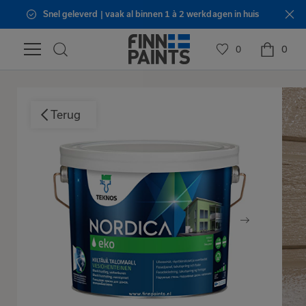
Snel geleverd | vaak al binnen 1 à 2 werkdagen in huis
0
0
Terug