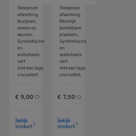
Steeploze
Steeploze
afwerking.
afwerking.
Kozijnen,
Moeilijk
ramen en
bereikbare
deuren.
plaatsen,.
Synthetische
Synthetische
en
en
waterbasis
waterbasis
verf
verf
met een lage
met een lage
viscositeit.
viscositeit.
€
9,
00
€
7,
50
Bekijk
Bekijk
product
product