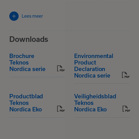
deeltjes, vuil en stof. Verwijder de aangetaste verflagen
volledig. Houd er rekening mee dat de hechting van een
Lees meer
oude dikke verflaag op de ondergrond kan zijn verzwakt,
daarom moet de verf worden verwijderd ook wanneer de
verflaag intact lijkt te zijn. De oude verflaag wordt
Downloads
voornamelijk verwijderd door afkrabben of gebruik van
een staalborstel en eventueel door het oppervlak te
verwarmen met een speciaal daarvoor ontworpen
Brochure
Environmental
infraroodverwarmer. Als tweede stap kun je het oppervlak
Teknos
Product
met verfverwijderaar bewerken of dit stralen. Het
Nordica serie
Declaration
oppervlak van oude olieverflagen kan in slechte staat
Nordica serie
zijn: zwaar verkalkt, stoffig en broos. Dit soort
ondergronden moet zorgvuldig worden gereinigd, zodat
de nieuwe verf goed hecht aan de ondergrond. Enkele
Productblad
Veiligheidsblad
traditionele verfsoorten, zoals rode okerverf en
Teknos
Teknos
paraffineolieverf, produceren zo'n broos en stoffig
Nordica Eko
Nordica Eko
oppervlak, dat ze niet onderhouden kunnen worden met
dit product. Mocht je twijfelen aan de hechting, dan moet
je dit controleren door een proefstukje te schilderen.
Reinig oppervlakken met Rensa Facade gevelreiniger en