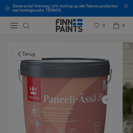
 Teknos-producten
Gratis verzending vanaf €150,- binn
0
0
Terug