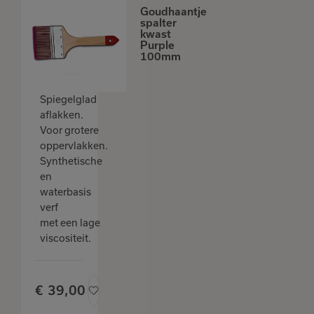
Goudhaantje
spalter
kwast
Purple
100mm
Spiegelglad
aflakken.
Voor grotere
oppervlakken.
Synthetische
en
waterbasis
verf
met een lage
viscositeit.
€
39,
00