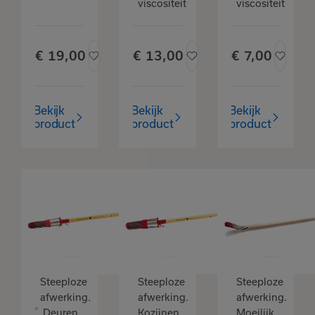
viscositeit
viscositeit
€
19,
00
€
13,
00
€
7,
00
Het product is
toegevoegd
aan je favorieten
Bekijk
Bekijk
Bekijk
product
product
product
Bekijk
Verder winkelen
favorieten
Goudhaantje
Goudhaantje
patentpunt
patentpunt
kwast
kwast
Purple 10
Purple 16
klein
groot
Steeploze
Steeploze
Steeploze
afwerking.
afwerking.
afwerking.
Deuren,
Kozijnen,
Moeilijk