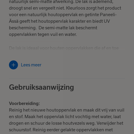
natuurlijk semi-matte afwerking. De lak is ademend,
droogt snel en vergeelt niet. Kleurloos zorgt het product
voor een natuurlijk houtoppervlak en getinte Paneeli-
Ässä geeft het houtoppervlak karakter en biedt UV
bescherming. De semi-matte lak beschermt
oppervlakken tegen vuil en water.
De lak is ideaal voor houten oppervlakken die af en toe
gereinigd moeten worden, maar is ook geschikt voor de
bescherming van hout-, beton- en baksteenoppervlakken
Lees meer
in droge ruimtes. Geschikt voor houten wanden,
paneelen, lambrisering, schroten, plafonds en deuren,
maar ook betonnen en stenen oppervlakken. Niet voor
Gebruiksaanwijzing
vloeren en meubelen.
Behoort tot de beste M1-klasse voor bouwmaterialen. Dit
Voorbereiding:
betekent dat er binnen geen schadelijke stoffen
Reinig het nieuwe houtoppervlak en maak dit vrij van vuil
verdampen.
en stof. Maak het oppervlak licht vochtig met water, laat
drogen en schuur de losse houtvezels weg. Verwijder het
Kleurbaar in de semi-transparante kleuren van Tikkurila.
schuurstof. Reinig eerder gelakte oppervlakken met