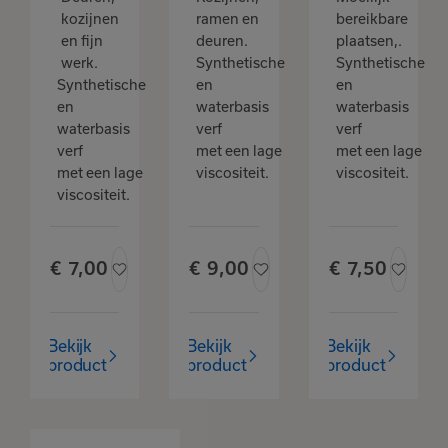
kozijnen
ramen en
bereikbare
en fijn
deuren.
plaatsen,.
werk.
Synthetische
Synthetische
Synthetische
en
en
en
waterbasis
waterbasis
waterbasis
verf
verf
verf
met een lage
met een lage
met een lage
viscositeit.
viscositeit.
viscositeit.
€
7,
00
€
9,
00
€
7,
50
Bekijk
Bekijk
Bekijk
product
product
product