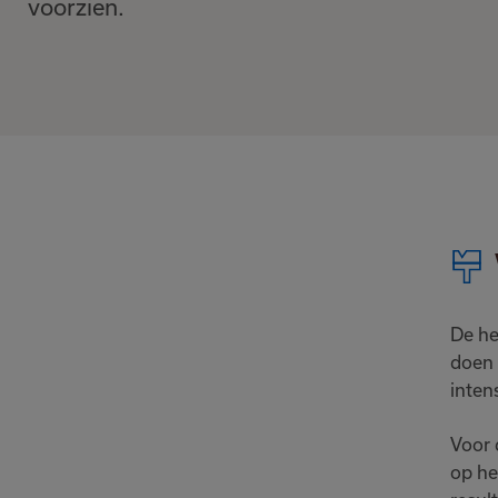
voorzien.
De he
doen 
inten
Voor 
op he