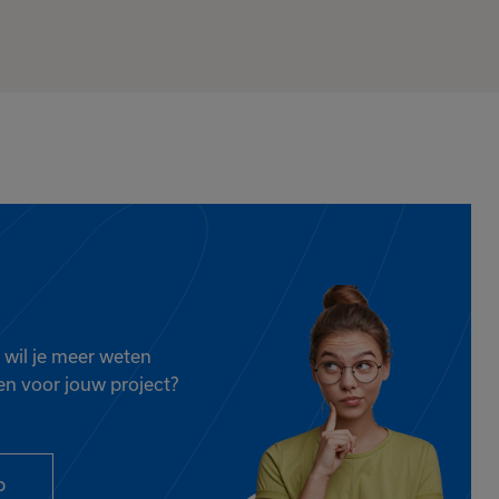
 wil je meer weten
en voor jouw project?
p