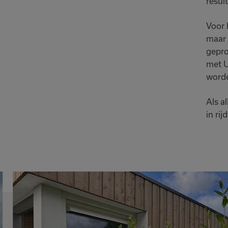
resul
Voor 
maar 
gepro
met U
worde
Als a
in rijd