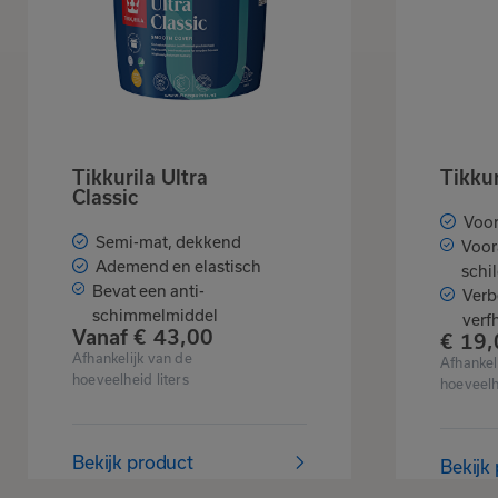
Tikkurila Ultra
Tikku
Classic
Voor
Semi-mat, dekkend
Voor
Ademend en elastisch
schi
Bevat een anti-
Verb
schimmelmiddel
verf
Vanaf
€
43,
00
€
19,
Afhankelijk van de
Afhankel
hoeveelheid liters
hoeveelh
Bekijk product
Bekijk