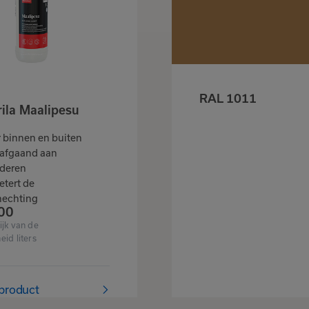
RAL 1011
rila Maalipesu
Tikkurila Unica Akv
 binnen en buiten
Zijdeglans, dekkend
afgaand aan
Watergedragen
lderen
Geschikt voor binnen
etert de
en buiten
Vanaf
€
45,
00
hechting
00
Afhankelijk van de
hoeveelheid liters
ijk van de
eid liters
Bekijk product
 product