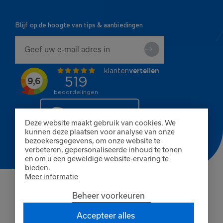
Blijf op de hoogte van tips & aanbiedingen
Deze website maakt gebruik van cookies. We
kunnen deze plaatsen voor analyse van onze
bezoekersgegevens, om onze website te
verbeteren, gepersonaliseerde inhoud te tonen
en om u een geweldige website-ervaring te
bieden.
Meer informatie
© Copyright 2026 Finnpaints
Beheer voorkeuren
Algemene voorwaarden
Privacybeleid
Cookies
KvK Breda 80402585
Accepteer alles
BTW NL861660845B01