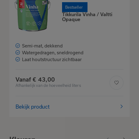
Bestseller
Tikkurila Vinha / Valtti
Opaque
Semi-mat, dekkend
Watergedragen, sneldrogend
Het product is
Laat houtstructuur zichtbaar
toegevoegd
aan je favorieten
Vanaf
€
43,
00
Afhankelijk van de hoeveelheid liters
Bekijk
Verder winkelen
Bekijk product
favorieten