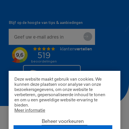
Blijf op de hoogte van tips & aanbiedingen
Deze website maakt gebruik van cookies. We
kunnen deze plaatsen voor analyse van onze
bezoekersgegevens, om onze website te
verbeteren, gepersonaliseerde inhoud te tonen
en om u een geweldige website-ervaring te
bieden.
Meer informatie
© Copyright 2026 Finnpaints
Beheer voorkeuren
Algemene voorwaarden
Privacybeleid
Cookies
KvK Breda 80402585