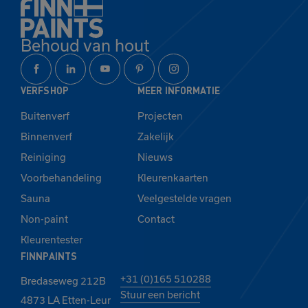
Behoud van hout
VERFSHOP
MEER INFORMATIE
Buitenverf
Projecten
Binnenverf
Zakelijk
Reiniging
Nieuws
Voorbehandeling
Kleurenkaarten
Sauna
Veelgestelde vragen
Non-paint
Contact
Kleurentester
FINNPAINTS
+31 (0)165 510288
Bredaseweg 212B
Stuur een bericht
4873 LA Etten-Leur