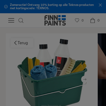
Zomeractie! Ontvang 10% korting op alle Teknos-producten
met kortingscode: TEKNOS.
0
0
Terug