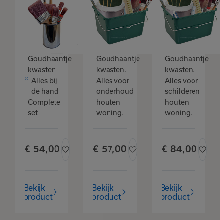
Goudhaantje
verfpakket
kwastenset
houten
compleet
woning
onderhoud
Goudhaantje
Goudhaantje
Goudhaantje
kwasten
kwasten.
kwasten.
Alles bij
Alles voor
Alles voor
de hand
onderhoud
schilderen
Het product is
Complete
houten
houten
toegevoegd
set
woning.
woning.
aan je favorieten
€
54,
00
€
57,
00
€
84,
00
Bekijk
Verder winkelen
favorieten
Bekijk
Bekijk
Bekijk
product
product
product