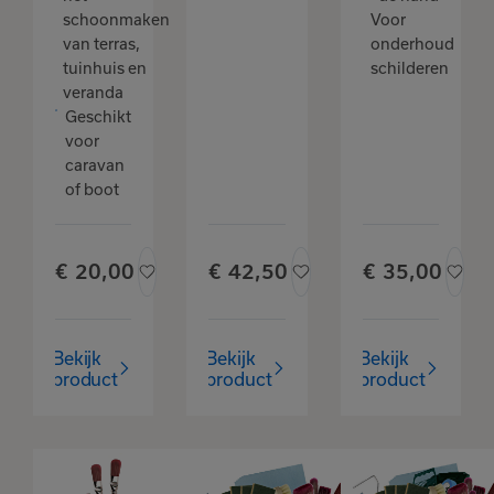
vocht optimaal op.
schoonmaken
Voor
van terras,
onderhoud
4x Krachtige Schuursponzen: Een ruime voorraad
tuinhuis en
schilderen
sponzen voor het aanpakken van hardnekkige vlekken,
veranda
diepliggend vuil in hoeken, of het opruwen en reinigen
Geschikt
van specifieke details waar de borstel te grof voor is.
voor
caravan
of boot
€
20,
00
€
42,
50
€
35,
00
Bekijk
Bekijk
Bekijk
product
product
product
Goudhaantje