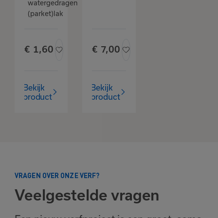
watergedragen
(parket)lak
€
1,
60
€
7,
00
Het product is
toegevoegd
aan je favorieten
Bekijk
Bekijk
product
product
Bekijk
Verder winkelen
favorieten
VRAGEN OVER ONZE VERF?
Veelgestelde vragen