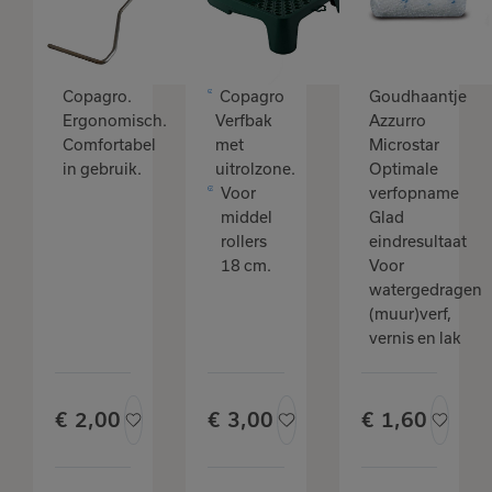
24x32
steel
cm
Copagro.
Copagro
Goudhaantje
Ergonomisch.
Verfbak
Azzurro
Comfortabel
met
Microstar
in gebruik.
uitrolzone.
Optimale
Voor
verfopname
middel
Glad
rollers
eindresultaat
18 cm.
Voor
watergedragen
(muur)verf,
vernis en lak
€
2,
00
€
3,
00
€
1,
60