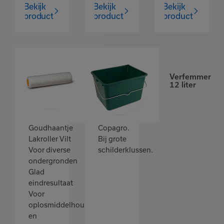
Bekijk
Bekijk
Bekijk
product
product
product
Goudhaantje
lakverfrol
Verfemmer
vilt 5mm -
12 liter
10cm
Goudhaantje
Copagro.
Lakroller Vilt
Bij grote
Voor diverse
schilderklussen.
ondergronden
Glad
eindresultaat
Voor
oplosmiddelhoudende
en