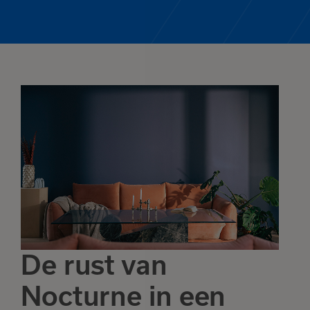
De rust van
Nocturne in een
Het product is
toegevoegd