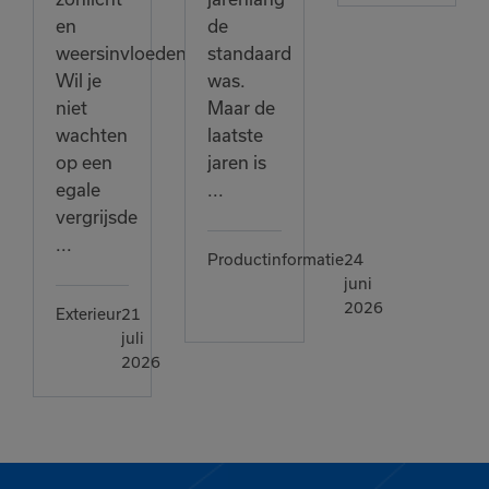
en
de
weersinvloeden.
standaard
Wil je
was.
niet
Maar de
wachten
laatste
op een
jaren is
egale
...
vergrijsde
...
Productinformatie
24
juni
2026
Exterieur
21
juli
2026