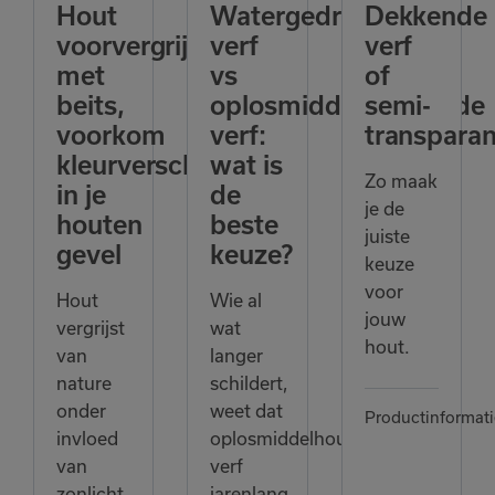
Hout
Watergedragen
Dekkende
voorvergrijzen
verf
verf
met
vs
of
beits,
oplosmiddelhoudende
semi-
voorkom
verf:
transparan
kleurverschillen
wat is
Zo maak
in je
de
je de
houten
beste
juiste
gevel
keuze?
keuze
voor
Hout
Wie al
jouw
vergrijst
wat
hout.
van
langer
nature
schildert,
onder
weet dat
Productinformati
invloed
oplosmiddelhoudende
van
verf
zonlicht
jarenlang