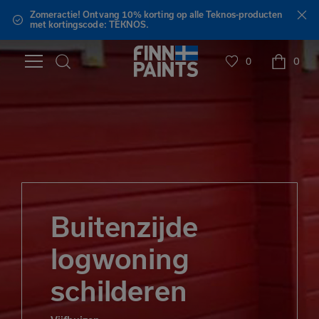
Zomeractie! Ontvang 10% korting op alle Teknos-producten
met kortingscode: TEKNOS.
0
0
Buitenzijde
logwoning
schilderen