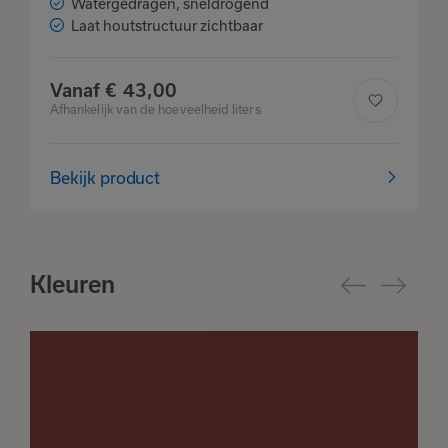
Watergedragen, sneldrogend
Laat houtstructuur zichtbaar
Vanaf
€
43,
00
Het product is
Afhankelijk van de hoeveelheid liters
toegevoegd
aan je favorieten
Bekijk product
Bekijk
Verder winkelen
favorieten
Kleuren