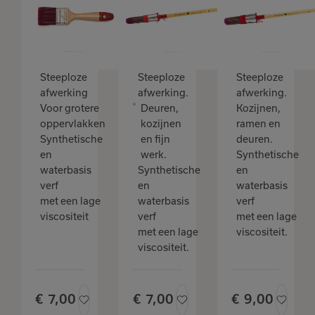
omgevingstemperatuur ten minste +5°C en de
Platte kwast
kwast
Purple 1,5"
relatieve luchtvochtigheid tijdens de behandeling en het
Purple 10
klein
klein
drogen lager dan 80%.
Steeploze
Steeploze
Steeploze
afwerking
afwerking.
afwerking.
Voor grotere
Deuren,
Kozijnen,
oppervlakken
kozijnen
ramen en
Synthetische
en fijn
deuren.
en
werk.
Synthetische
waterbasis
Synthetische
en
verf
en
waterbasis
met een lage
waterbasis
verf
viscositeit
verf
met een lage
met een lage
viscositeit.
viscositeit.
€
7,
00
€
7,
00
€
9,
00