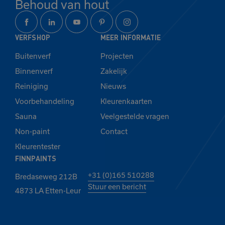
Behoud van hout
VERFSHOP
MEER INFORMATIE
Buitenverf
Projecten
Binnenverf
Zakelijk
Reiniging
Nieuws
Voorbehandeling
Kleurenkaarten
Sauna
Veelgestelde vragen
Non-paint
Contact
Kleurentester
FINNPAINTS
+31 (0)165 510288
Bredaseweg 212B
Stuur een bericht
4873 LA Etten-Leur