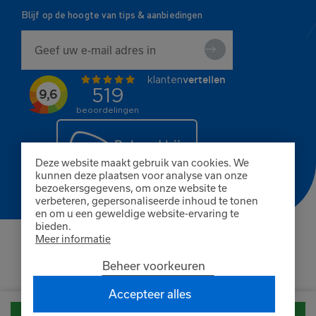
Blijf op de hoogte van tips & aanbiedingen
Deze website maakt gebruik van cookies. We
kunnen deze plaatsen voor analyse van onze
bezoekersgegevens, om onze website te
verbeteren, gepersonaliseerde inhoud te tonen
en om u een geweldige website-ervaring te
bieden.
Meer informatie
© Copyright 2026 Finnpaints
Algemene voorwaarden
Privacybeleid
Cookies
Beheer voorkeuren
KvK Breda 80402585
BTW NL861660845B01
Accepteer alles