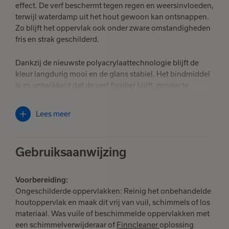
effect. De verf beschermt tegen regen en weersinvloeden,
terwijl waterdamp uit het hout gewoon kan ontsnappen.
Zo blijft het oppervlak ook onder zware omstandigheden
fris en strak geschilderd.
Dankzij de nieuwste polyacrylaattechnologie blijft de
kleur langdurig mooi en de glans stabiel. Het bindmiddel
is zo ontwikkeld dat de verf flexibel blijft, zonder te
barsten of te schilferen. Ultra Matt hecht uitstekend,
bevat een anti-schimmelmiddel en vormt een ademende,
Lees meer
elastische verffilm die meebeweegt met het hout.
Verkrijgbaar in talloze kleuren.
Gebruiksaanwijzing
Let op: Als je nog oude blikken hebt of het project is al geschilderd met
de oude Ultra Matt, voorzie de topcoat dan volledig met de oude formule
of schakel over naar Ultra Classic voor een gelijkmatige glans, kleur,
Voorbereiding:
uitstraling en bescherming.
Ongeschilderde oppervlakken: Reinig het onbehandelde
houtoppervlak en maak dit vrij van vuil, schimmels of los
materiaal. Was vuile of beschimmelde oppervlakken met
een schimmelverwijderaar of
Finncleaner
oplossing