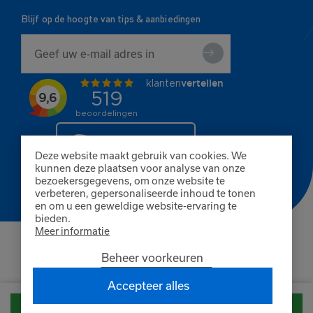
Blijf op de hoogte van tips & aanbiedingen
Deze website maakt gebruik van cookies. We
kunnen deze plaatsen voor analyse van onze
bezoekersgegevens, om onze website te
verbeteren, gepersonaliseerde inhoud te tonen
en om u een geweldige website-ervaring te
bieden.
Meer informatie
© Copyright 2026 Finnpaints
Beheer voorkeuren
Algemene voorwaarden
Privacybeleid
Cookies
KvK Breda 80402585
Accepteer alles
BTW NL861660845B01
Product bestellen