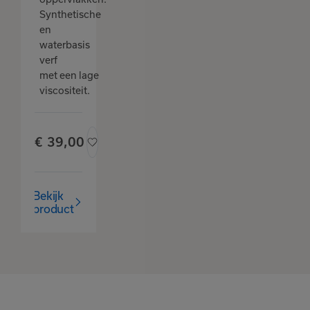
Synthetische
en
waterbasis
verf
met een lage
viscositeit.
€
39,
00
Bekijk
product