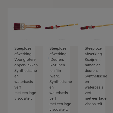
Goudhaantje
Goudhaantje
patentpunt
Platte kwast
kwast
Purple 1,5"
Purple 10
klein
klein
Steeploze
Steeploze
Steeploze
afwerking
afwerking.
afwerking.
Voor grotere
Deuren,
Kozijnen,
oppervlakken
kozijnen
ramen en
Synthetische
en fijn
deuren.
en
werk.
Synthetische
waterbasis
Synthetische
en
verf
en
waterbasis
met een lage
waterbasis
verf
viscositeit
verf
met een lage
met een lage
viscositeit.
viscositeit.