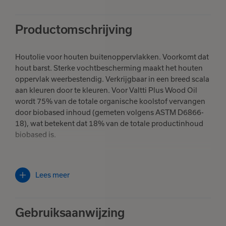
Productomschrijving
Houtolie voor houten buitenoppervlakken. Voorkomt dat
hout barst. Sterke vochtbescherming maakt het houten
oppervlak weerbestendig. Verkrijgbaar in een breed scala
aan kleuren door te kleuren. Voor Valtti Plus Wood Oil
wordt 75% van de totale organische koolstof vervangen
door biobased inhoud (gemeten volgens ASTM D6866-
18), wat betekent dat 18% van de totale productinhoud
biobased is.
Geschikt voor het beschermen van kale of eerder met olie
behandelde houten buitenoppervlakken.
Ook geschikt
Lees meer
voor geïmpregneerd hout (drukbehandeld hout),
hardhout, thermisch gemodificeerd hout en
onbehandeld hout. Biedt een uitstekende bescherming
Gebruiksaanwijzing
tegen de weersinvloeden en als het product gekleurd
wordt gebruikt ook tegen UV-invloeden.