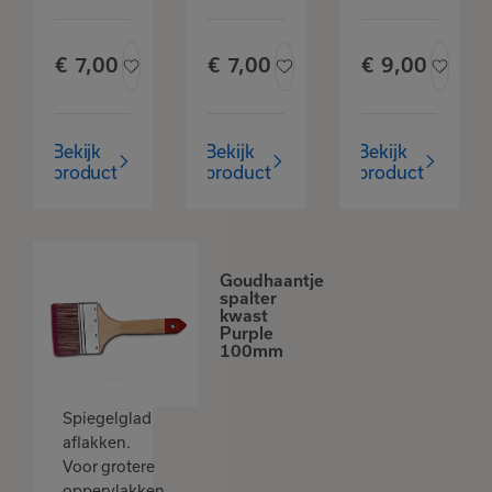
€
7,
00
€
7,
00
€
9,
00
Bekijk
Bekijk
Bekijk
product
product
product
Goudhaantje
spalter
kwast
Purple
100mm
Spiegelglad
aflakken.
Voor grotere
oppervlakken.