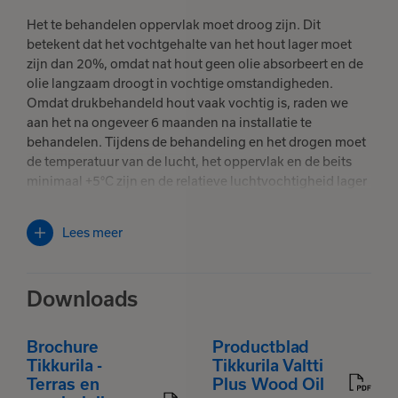
Aanbevolen voor tuinmeubilair, terrassen, vlonders
Het te behandelen oppervlak moet droog zijn. Dit
en trappen.
betekent dat het vochtgehalte van het hout lager moet
zijn dan 20%, omdat nat hout geen olie absorbeert en de
In vele semi-transparante kleuren verkrijgbaar.
olie langzaam droogt in vochtige omstandigheden.
Omdat drukbehandeld hout vaak vochtig is, raden we
aan het na ongeveer 6 maanden na installatie te
behandelen. Tijdens de behandeling en het drogen moet
de temperatuur van de lucht, het oppervlak en de beits
minimaal +5°C zijn en de relatieve luchtvochtigheid lager
dan 80%.
Lees meer
Voorbereiding:
Onbehandelde oppervlakken: Reinig het houtoppervlak
en maak dit vrij van vuil, stof en los materiaal. Was
Downloads
beschimmelde houten oppervlakken met
Terras reiniger
volgens de instructies.
Oppervlakken die eerder met houtolie behandeld zijn:
Brochure
Productblad
Verwijder los materiaal met een schraper en/of een
Tikkurila -
Tikkurila Valtti
borstel. Reinig het oppervlak en was het, indien nodig,
Terras en
Plus Wood Oil
met Terras reiniger volgens de instructies. Als er een