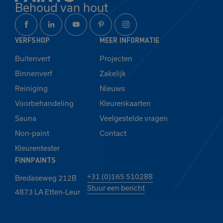
Behoud van hout
VERFSHOP
MEER INFORMATIE
Buitenverf
Projecten
Binnenverf
Zakelijk
Reiniging
Nieuws
Voorbehandeling
Kleurenkaarten
Sauna
Veelgestelde vragen
Non-paint
Contact
Kleurentester
FINNPAINTS
+31 (0)165 510288
Bredaseweg 212B
Stuur een bericht
4873 LA Etten-Leur