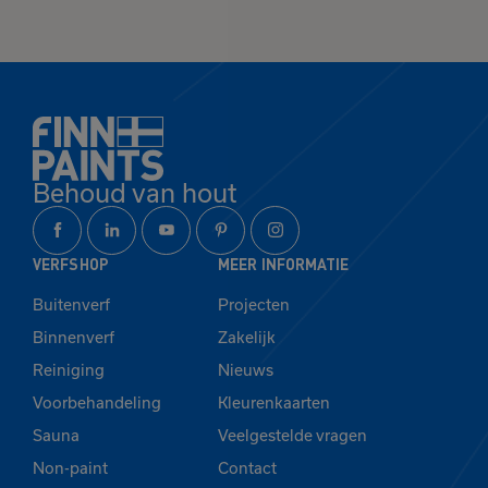
Het product is
toegevoegd
aan je favorieten
Bekijk
Verder winkelen
Behoud van hout
favorieten
VERFSHOP
MEER INFORMATIE
Buitenverf
Projecten
Binnenverf
Zakelijk
Reiniging
Nieuws
Voorbehandeling
Kleurenkaarten
Sauna
Veelgestelde vragen
Non-paint
Contact