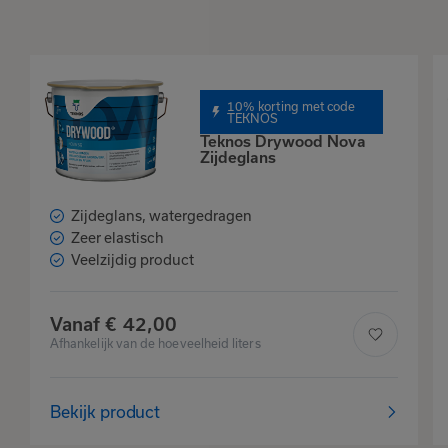
10% korting met code
TEKNOS
Teknos Drywood Nova
Zijdeglans
Zijdeglans, watergedragen
Zeer elastisch
Veelzijdig product
Vanaf
€
42,
00
Afhankelijk van de hoeveelheid liters
Bekijk product