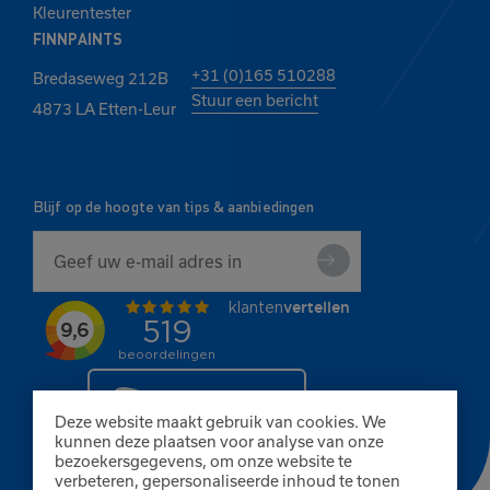
Kleurentester
FINNPAINTS
+31 (0)165 510288
Bredaseweg 212B
Stuur een bericht
4873 LA Etten-Leur
Blijf op de hoogte van tips & aanbiedingen
Deze website maakt gebruik van cookies. We
kunnen deze plaatsen voor analyse van onze
bezoekersgegevens, om onze website te
verbeteren, gepersonaliseerde inhoud te tonen