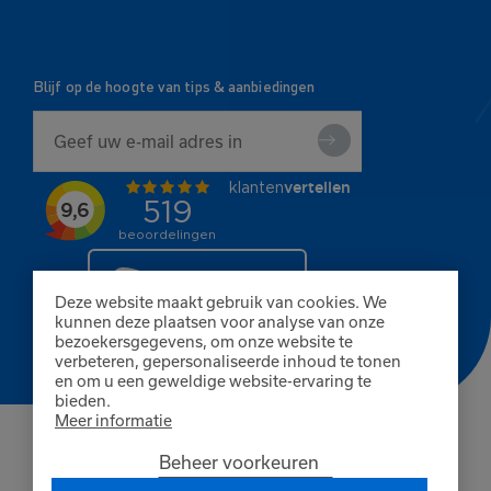
Blijf op de hoogte van tips & aanbiedingen
Deze website maakt gebruik van cookies. We
kunnen deze plaatsen voor analyse van onze
bezoekersgegevens, om onze website te
verbeteren, gepersonaliseerde inhoud te tonen
en om u een geweldige website-ervaring te
bieden.
Meer informatie
© Copyright 2026 Finnpaints
Beheer voorkeuren
Algemene voorwaarden
Privacybeleid
Cookies
KvK Breda 80402585