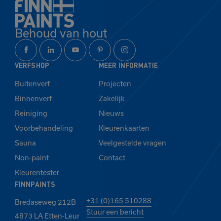
aan je favorieten
Behoud van hout
Bekijk
Verder winkelen
favorieten
VERFSHOP
MEER INFORMATIE
Buitenverf
Projecten
Binnenverf
Zakelijk
Reiniging
Nieuws
Voorbehandeling
Kleurenkaarten
Sauna
Veelgestelde vragen
Non-paint
Contact
Kleurentester
FINNPAINTS
+31 (0)165 510288
Bredaseweg 212B
Stuur een bericht
4873 LA Etten-Leur