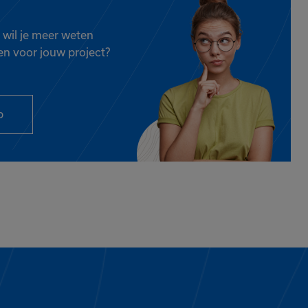
 wil je meer weten
en voor jouw project?
p