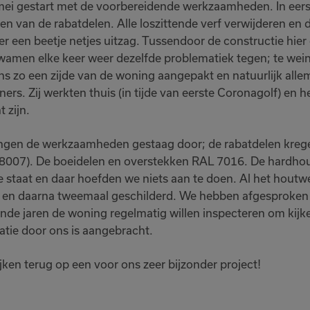
mei gestart met de voorbereidende werkzaamheden. In eers
en van de rabatdelen. Alle loszittende verf verwijderen en 
er een beetje netjes uitzag. Tussendoor de constructie hie
amen elke keer weer dezelfde problematiek tegen; te weinig
ns zo een zijde van de woning aangepakt en natuurlijk alle
ers. Zij werkten thuis (in tijde van eerste Coronagolf) en 
t zijn.
ngen de werkzaamheden gestaag door; de rabatdelen kregen
8007). De boeidelen en overstekken RAL 7016. De hardhou
 staat en daar hoefden we niets aan te doen. Al het houtwe
 en daarna tweemaal geschilderd. We hebben afgesproken
de jaren de woning regelmatig willen inspecteren om kijke
latie door ons is aangebracht.
jken terug op een voor ons zeer bijzonder project!