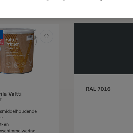
Kleuren
Verder winkelen
Bekijk favorieten
RAL 7016
ila Valtti
St. Marc
r
Voor binnen en buite
smiddelhoudende
Ontvetter
er
Voorafgaand aan
t- en
schilderen
wschimmelwering