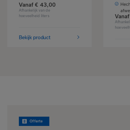
Vanaf
€
43,
00
Hech
Afhankelijk van de
afwe
Vanaf
hoeveelheid liters
Afhankel
hoeveelh
Bekijk product
Bekijk
Offerte