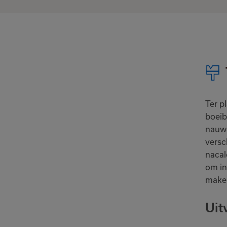
Ter p
boeib
nauwe
versc
nacal
om in
make
Uit