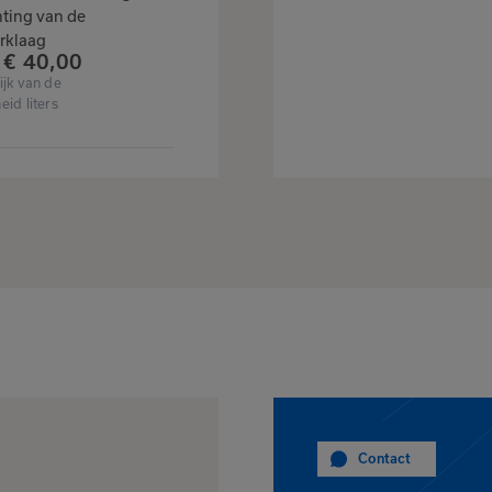
€
7,
50
ting van de
Afhankelijk van de
rklaag
€
40,
00
hoeveelheid liters
ijk van de
eid liters
Bekijk product
 product
Contact