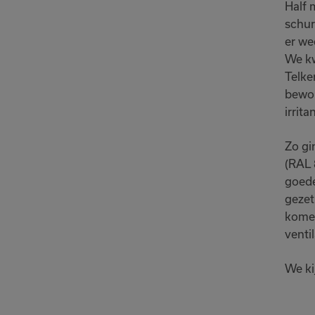
Half 
schur
er we
We kw
Telke
bewon
irritan
Zo gi
(RAL 
goede
gezet
komen
venti
We ki