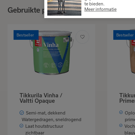
te bieden.
Gebruikte producten
Meer informatie
Bestseller
Bestseller
Tikkurila Vinha /
Tikkur
Valtti Opaque
Prime
Semi-mat, dekkend
Oplo
Watergedragen, sneldrogend
prim
Laat houtstructuur
Voch
zichtbaar
blau