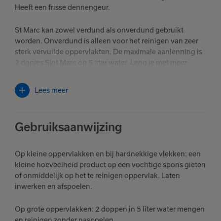
Heeft een frisse dennengeur.
St Marc kan zowel verdund als onverdund gebruikt
worden. Onverdund is alleen voor het reinigen van zeer
sterk vervuilde oppervlakten. De maximale aanlenning is
2 dopjes Sint Marc op 5 liter water. Leng je met meer
water aan dat heeft de St Marc geen ontvettende werking
meer.
Lees meer
Gebruiksaanwijzing
Op kleine oppervlakken en bij hardnekkige vlekken: een
kleine hoeveelheid product op een vochtige spons gieten
of onmiddelijk op het te reinigen oppervlak. Laten
inwerken en afspoelen.
Op grote oppervlakken: 2 doppen in 5 liter water mengen
en reinigen zonder naspoelen.