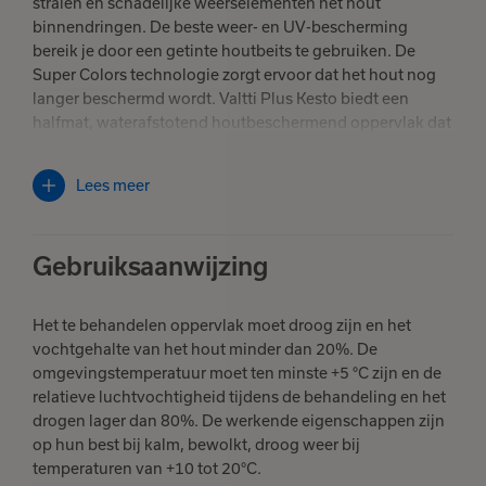
stralen en schadelijke weerselementen het hout
binnendringen. De beste weer- en UV-bescherming
bereik je door een getinte houtbeits te gebruiken. De
Super Colors technologie zorgt ervoor dat het hout nog
langer beschermd wordt. Valtti Plus Kesto biedt een
halfmat, waterafstotend houtbeschermend oppervlak dat
zijn kleur lang behoudt. De beits is licht filmvormend.
Lees meer
Verkrijgbaar in 10 Super Colors.
Gebruiksaanwijzing
Het te behandelen oppervlak moet droog zijn en het
vochtgehalte van het hout minder dan 20%. De
omgevingstemperatuur moet ten minste +5 °C zijn en de
relatieve luchtvochtigheid tijdens de behandeling en het
drogen lager dan 80%. De werkende eigenschappen zijn
op hun best bij kalm, bewolkt, droog weer bij
temperaturen van +10 tot 20°C.