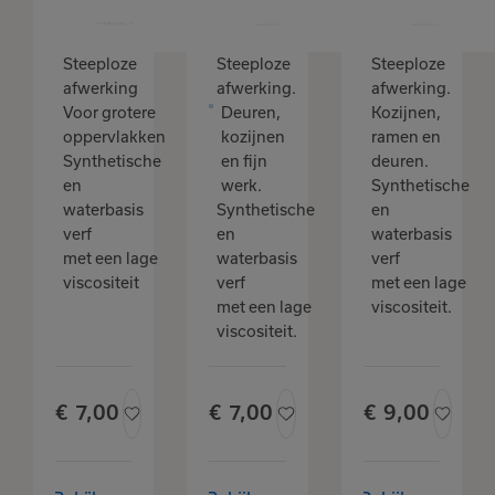
Steeploze
Steeploze
Steeploze
afwerking
afwerking.
afwerking.
Voor grotere
Deuren,
Kozijnen,
oppervlakken
kozijnen
ramen en
Synthetische
en fijn
deuren.
en
werk.
Synthetische
waterbasis
Synthetische
en
verf
en
waterbasis
met een lage
waterbasis
verf
viscositeit
verf
met een lage
met een lage
viscositeit.
viscositeit.
€
7,
00
€
7,
00
€
9,
00