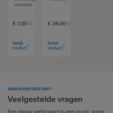
viscositeit.
€
7,
50
€
39,
00
Bekijk
Bekijk
product
product
VRAGEN OVER ONZE VERF?
Veelgestelde vragen
Een nieuw verfproject is een groot, soms