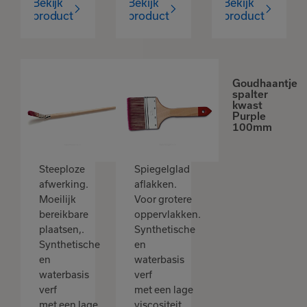
Bekijk
Bekijk
Bekijk
product
product
product
Goudhaantje
Goudhaantje
gebogen
spalter
Lionse
kwast
penseel
Purple
Purple 20
100mm
groot
Steeploze
Spiegelglad
afwerking.
aflakken.
Moeilijk
Voor grotere
bereikbare
oppervlakken.
plaatsen,.
Synthetische
Synthetische
en
en
waterbasis
waterbasis
verf
verf
met een lage
met een lage
viscositeit.