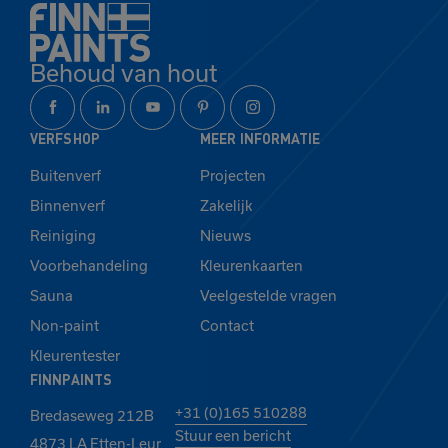
Behoud van hout
VERFSHOP
MEER INFORMATIE
Buitenverf
Projecten
Binnenverf
Zakelijk
Reiniging
Nieuws
Voorbehandeling
Kleurenkaarten
Sauna
Veelgestelde vragen
Non-paint
Contact
Kleurentester
FINNPAINTS
+31 (0)165 510288
Bredaseweg 212B
Stuur een bericht
4873 LA Etten-Leur