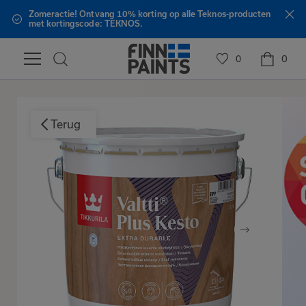
roducten
Gratis verzending vanaf €150,- binnen Nederl
0
0
Terug