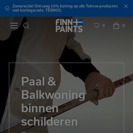
Zomeractie! Ontvang 10% korting op alle Teknos-producten
met kortingscode: TEKNOS.
0
0
Paal &
Balkwoning
binnen
schilderen