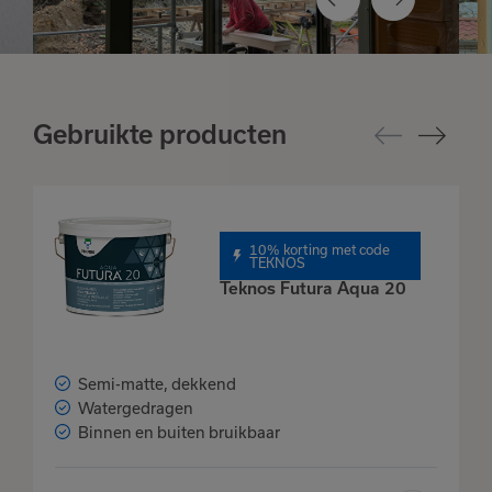
Gebruikte producten
10% korting met code
TEKNOS
Teknos Futura Aqua 20
Het product is
toegevoegd
aan je favorieten
Semi-matte, dekkend
Watergedragen
Binnen en buiten bruikbaar
Bekijk
Verder winkelen